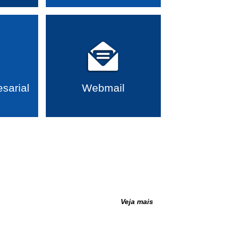
mento das regras de validação dos docu ...
Veja mais
sarial
Webmail
mérico para testes em homologação
Veja mais
Veja mais